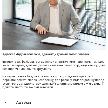
Адвокат Андрій Ковальов,
адвокат у кримінальних справах
Інтелектуал, фахівець з відмінними аналітичними навичками та лідер
за характером, здатний долати найзапекліший опір, надаючи суддям
незаперечні докази та аргументи.
На переконання Андрія Ковальова шлях до ідеалів правової
держави лежить через незалежну, професійну, відповідальну перед
суспільством адвокатуру, для якої головним мірилом є – людина, її
гідність, честь та законні інтереси.
Адвокат