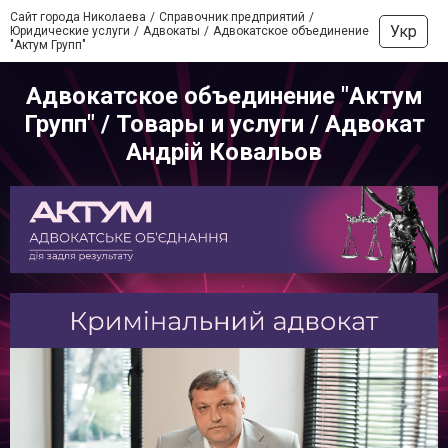
Сайт города Николаева
Справочник предприятий
Укр
Юридические услуги
Адвокаты
Адвокатское объединение
"Актум Групп"
Адвокатское объединение "Актум
Групп" / Товары и услуги / Адвокат
Андрій Ковальов