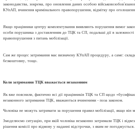
законодавства, зокрема, про оновлення даних особою військовозобов’язаног
КУпАП, вчинення кримінального правопорушення, відмітку про оголошення
Якщо працівники центру комплектування виявляють порушення вимог законо
особи порушника з доставленням до ТЦК та СП, подальші дії в залежності 
правопорушення з питань мобілізації.
Сам же процес затримання має визначену КУпАП процедуру, а саме: складе
безкоштовну, тощо.
Коли затримання ТЦК вважається незаконним
Як вже пояснили, фактично всі дії працівників ТЦК та СП щодо «бусифікац
незаконного затримання ТЦК, вважаються вчиненими - поза законом.
Чоловіка не можуть затримати за порушення правил мобілізації, якщо він м
Змоделюємо ситуацію, при якій чоловіка незаконно затримали ТЦК і відвезл
рішення комісії про відмову у наданні відстрочки, з яким не погоджується