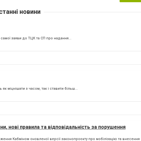
станні новини
 самої заяви до ТЦК та СП про надання...
к міцнішати з часом, так і ставити більш...
ни, нові правила та відповідальність за порушення
ення Кабміном оновленої версії законопроєкту про мобілізацію та внесення йо