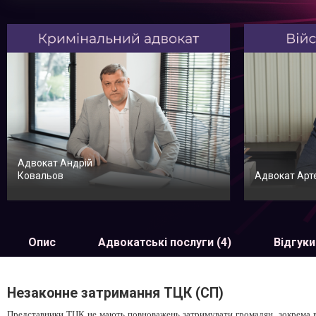
Адвокат Андрій
Ковальов
Адвокат Арт
Опис
Адвокатські послуги (4)
Відгуки
Незаконне затримання ТЦК (СП)
Представники ТЦК не мають повноважень затримувати громадян, зокрема вій