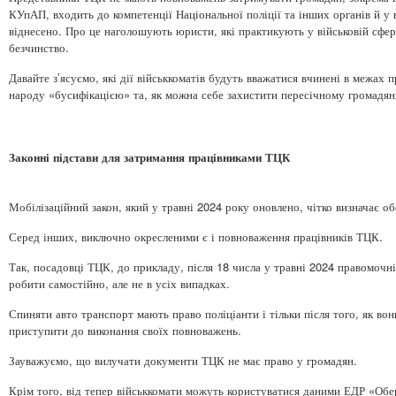
КУпАП, входить до компетенції Національної поліції та інших органів й у
віднесено. Про це наголошують юристи, які практикують у військовій сфері
безчинство.
Давайте з’ясуємо, які дії військкоматів будуть вважатися вчинені в межах
народу «бусифікацією» та, як можна себе захистити пересічному громадян
Законні підстави для затримання працівниками ТЦК
Мобілізаційний закон, який у травні 2024 року оновлено, чітко визначає об
Серед інших, виключно окресленими є і повноваження працівників ТЦК.
Так, посадовці ТЦК, до прикладу, після 18 числа у травні 2024 правомочні
робити самостійно, але не в усіх випадках.
Спиняти авто транспорт мають право поліціанти і тільки після того, як в
приступити до виконання своїх повноважень.
Зауважуємо, що вилучати документи ТЦК не має право у громадян.
Крім того, від тепер військкомати можуть користуватися даними ЕДР «Обер