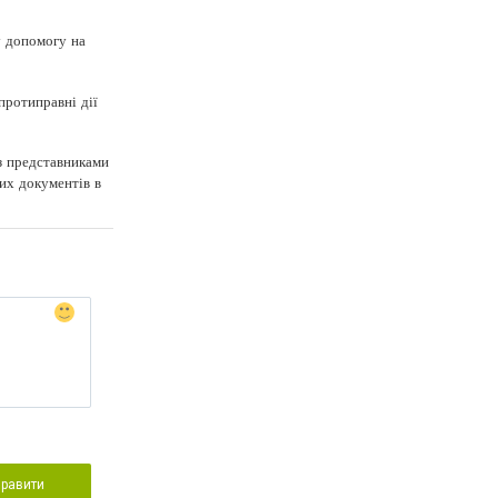
у допомогу на
протиправні дії
з представниками
них документів в
правити