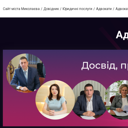
Сайт міста Миколаєва
Довідник
Юридичні послуги
Адвокати
Адвока
Ад