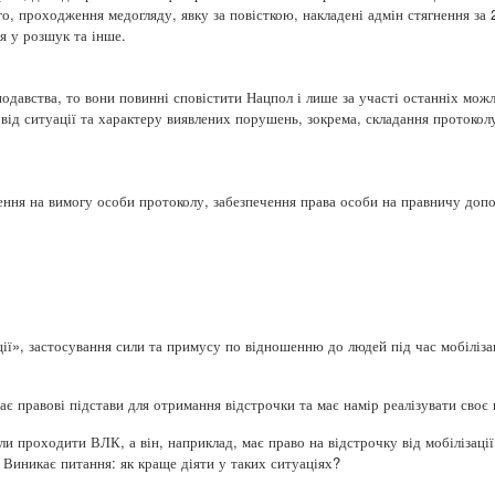
о, проходження медогляду, явку за повісткою, накладені адмін стягнення за 
 у розшук та інше.
давства, то вони повинні сповістити Нацпол і лише за участі останніх мож
від ситуації та характеру виявлених порушень, зокрема, складання протокол
ння на вимогу особи протоколу, забезпечення права особи на правничу допо
ії», застосування сили та примусу по відношенню до людей під час мобілізац
ає правові підстави для отримання відстрочки та має намір реалізувати своє 
и проходити ВЛК, а він, наприклад, має право на відстрочку від мобілізації
. Виникає питання: як краще діяти у таких ситуаціях?