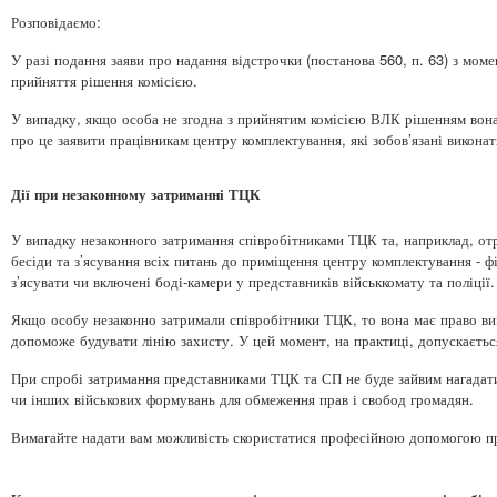
Розповідаємо:
У разі подання заяви про надання відстрочки (постанова 560, п. 63) з мом
прийняття рішення комісією.
У випадку, якщо особа не згодна з прийнятим комісією ВЛК рішенням вона
про це заявити працівникам центру комплектування, які зобов’язані викон
Дії при незаконному затриманні ТЦК
У випадку незаконного затримання співробітниками ТЦК та, наприклад, от
бесіди та з’ясування всіх питань до приміщення центру комплектування - ф
з’ясувати чи включені боді-камери у представників військкомату та поліції.
Якщо особу незаконно затримали співробітники ТЦК, то вона має право ви
допоможе будувати лінію захисту. У цей момент, на практиці, допускаєтьс
При спробі затримання представниками ТЦК та СП не буде зайвим нагадати
чи інших військових формувань для обмеження прав і свобод громадян.
Вимагайте надати вам можливість скористатися професійною допомогою пр