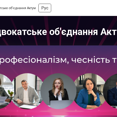
Рус
тське об'єднання Актум
вокатське об'єднання Ак