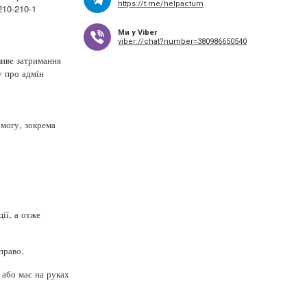
https://t.me/helpactum
210-210-1
Ми у Viber
viber://chat?number=380986650540
ливе затримання
у про адмін
могу, зокрема
ії, а отже
право.
 або має на руках