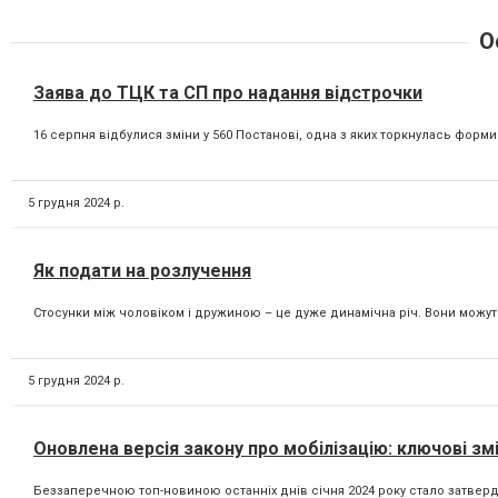
О
Заява до ТЦК та СП про надання відстрочки
16 серпня відбулися зміни у 560 Постанові, одна з яких торкнулась форми
5 грудня 2024 р.
Як подати на розлучення
Стосунки між чоловіком і дружиною – це дуже динамічна річ. Вони можуть я
5 грудня 2024 р.
Оновлена версія закону про мобілізацію: ключові змі
Беззаперечною топ-новиною останніх днів січня 2024 року стало затвердж