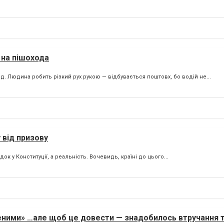
 на пішохода
. Людина робить різкий рух рукою — відбувається поштовх, бо водій не...
 від призову
к у Конституції, а реальність. Вочевидь, країні до цього...
еними» …але щоб це довести — знадобилось втручання 