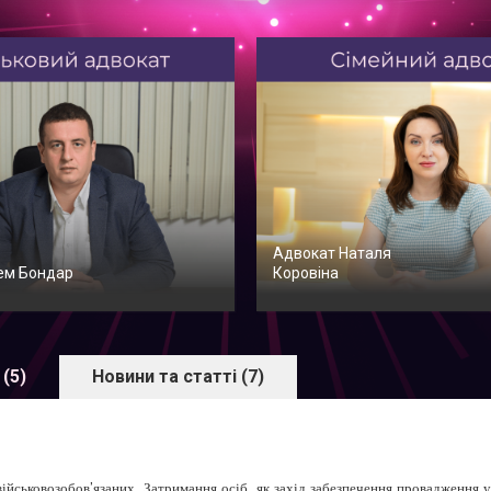
Адвокат Наталя
ем Бондар
Коровіна
 (5)
Новини та статті (7)
ськовозобов’язаних. Затримання осіб, як захід забезпечення провадження у