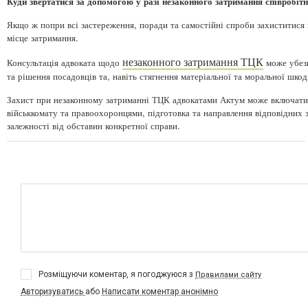
Куди звертатися за допомогою у разі незаконного затримання співробі
Якщо ж попри всі застереження, поради та самостійні спроби захиститися
місце затримання.
незаконного затримання ТЦК
Консультація адвоката щодо
може убезп
та рішення посадовців та, навіть стягнення матеріальної та моральної шкод
Захист при незаконному затриманні ТЦК адвокатами Актум може включати пр
військкомату та правоохоронцями, підготовка та направлення відповідних з
залежності від обставин конкретної справи.
Розміщуючи коментар, я погоджуюся з
Правилами сайту
Авторизуватись
або
Написати коментар анонімно