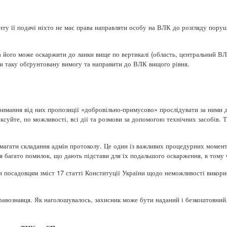
енту її подачі ніхто не має права направляти особу на ВЛК до розгляду пору
 його може оскаржити до ланки вище по вертикалі (область, центральний ВЛ
ати таку обґрунтовану вимогу та направити до ВЛК вищого рівня.
римання від них пропозиції «добровільно-примусово» прослідувати за ними 
іксуйте, по можливості, всі дії та розмови за допомогою технічних засобів.
магати складання адмін протоколу. Це один із важливих процедурних момент
я багато помилок, що дають підстави для їх подальшого оскарження, в тому ч
 посадовцям зміст 17 статті Конституції України щодо неможливості викор
авознавця. Як наголошувалось, захисник може бути наданий і безкоштовний