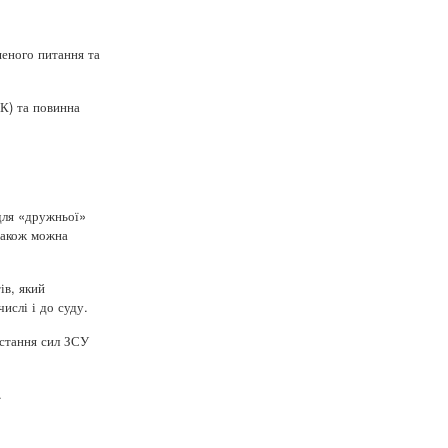
шеного питання та
К) та повинна
для «дружньої»
 Також можна
ів, який
ислі і до суду.
истання сил ЗСУ
.