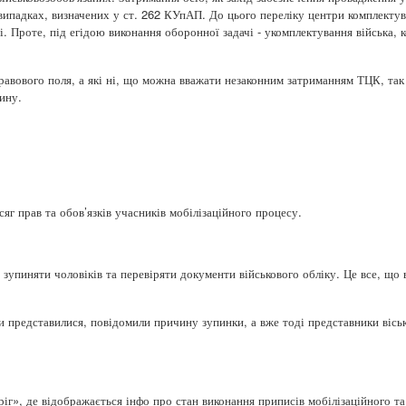
 випадках, визначених у ст. 262 КУпАП. До цього переліку центри комплекту
. Проте, під егідою виконання оборонної задачі - укомплектування війська, к
 правового поля, а які ні, що можна вважати незаконним затриманням ТЦК, та
ину.
сяг прав та обов’язків учасників мобілізаційного процесу.
 зупиняти чоловіків та перевіряти документи військового обліку. Це все, що
они представилися, повідомили причину зупинки, а вже тоді представники віс
іг», де відображається інфо про стан виконання приписів мобілізаційного т