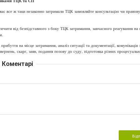
тниками ТЦК та СП
 вас все ж таки незаконно затримали ТЦК замовляйте консультацію чи правов
ечити від безпідставного з боку ТЦК затримання, завчасного реагування на 
и.
ибуття на місце затримання, аналіз ситуації та документації, комунікація 
вернень, скарг, заяв, подання позову до суду, підготовка різних процесуаль
Коментарі
Від