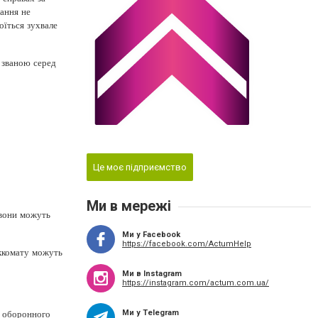
вання не
оїться зухвале
к званою серед
Це моє підприємство
Ми в мережі
 вони можуть
Ми у Facebook
https://facebook.com/ActumHelp
ьккомату можуть
Ми в Instagram
https://instagram.com/actum.com.ua/
а оборонного
Ми у Telegram