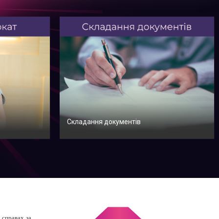
Складання документів
 справах за