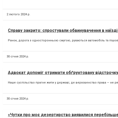
2 лютого 2024 р.
Справу закрито: спростували обвинувачення в наїзді
Ранок, дорога з односторонньою смугою, рухаються автомобіль та пішохід
30 січня 2024 р.
Адвокат допоміг отримати обґрунтовану відстрочку
Наше суспільство прагне жити у державі, де верховенство права — не рядо
30 січня 2024 р.
«Чутки про моє дезертирство виявилися перебільш