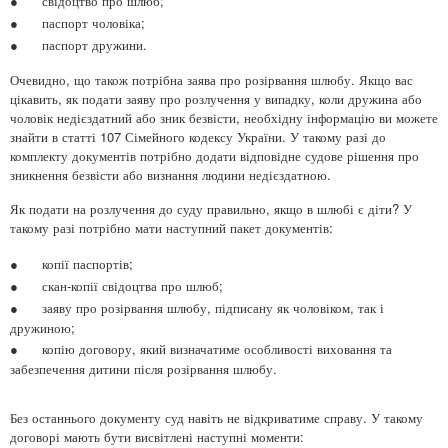
●
свідоцтво про шлюб;
●
паспорт чоловіка;
●
паспорт дружини.
Очевидно, що також потрібна заява про розірвання шлюбу. Якщо вас
цікавить, як подати заяву про розлучення у випадку, коли дружина або
чоловік недієздатний або зник безвісти, необхідну інформацію ви можете
знайти в статті 107 Сімейного кодексу України. У такому разі до
комплекту документів потрібно додати відповідне судове рішення про
зникнення безвісти або визнання людини недієздатною.
Як подати на розлучення до суду правильно, якщо в шлюбі є діти? У
такому разі потрібно мати наступний пакет документів:
●
копії паспортів;
●
скан-копії свідоцтва про шлюб;
●
заяву про розірвання шлюбу, підписану як чоловіком, так і
дружиною;
●
копію договору, який визначатиме особливості виховання та
забезпечення дитини після розірвання шлюбу.
Без останнього документу суд навіть не відкриватиме справу. У такому
договорі мають бути висвітлені наступні моменти: