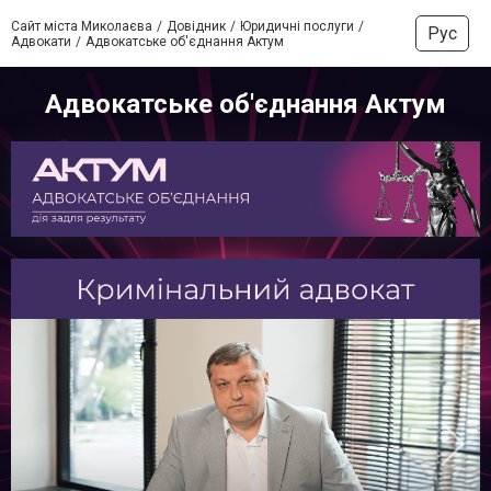
Сайт міста Миколаєва
Довідник
Юридичні послуги
Рус
Адвокати
Адвокатське об'єднання Актум
Адвокатське об'єднання Актум