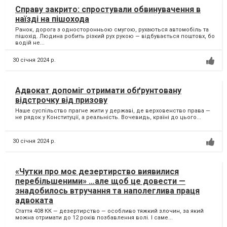
Справу закрито: спростували обвинувачення в
наїзді на пішохода
Ранок, дорога з односторонньою смугою, рухаються автомобіль та
пішохід. Людина робить різкий рух рукою — відбувається поштовх, бо
водій не...
30 січня 2024 р.
Адвокат допоміг отримати обґрунтовану
відстрочку від призову
Наше суспільство прагне жити у державі, де верховенство права —
не рядок у Конституції, а реальність. Вочевидь, країні до цього...
30 січня 2024 р.
«Чутки про моє дезертирство виявилися
перебільшеними» …але щоб це довести —
знадобилось втручання та наполеглива праця
адвоката
Стаття 408 КК — дезертирство — особливо тяжкий злочин, за який
можна отримати до 12 років позбавлення волі. І саме...