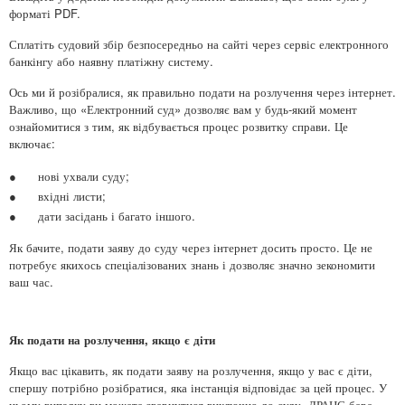
форматі PDF.
Сплатіть судовий збір безпосередньо на сайті через сервіс електронного
банкінгу або наявну платіжну систему.
Ось ми й розібралися, як правильно подати на розлучення через інтернет.
Важливо, що «Електронний суд» дозволяє вам у будь-який момент
ознайомитися з тим, як відбувається процес розвитку справи. Це
включає:
●
нові ухвали суду;
●
вхідні листи;
●
дати засідань і багато іншого.
Як бачите, подати заяву до суду через інтернет досить просто. Це не
потребує якихось спеціалізованих знань і дозволяє значно зекономити
ваш час.
Як подати на розлучення, якщо є діти
Якщо вас цікавить, як подати заяву на розлучення, якщо у вас є діти,
спершу потрібно розібратися, яка інстанція відповідає за цей процес. У
цьому випадку ви можете звернутися виключно до суду. ДРАЦС бере