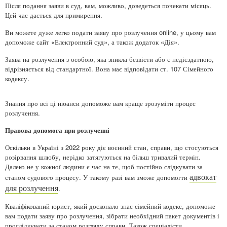
Після подання заяви в суд, вам, можливо, доведеться почекати місяць.
Цей час дається для примирення.
Ви можете дуже легко подати заяву про розлучення online, у цьому вам
допоможе сайт «Електронний суд», а також додаток «Дія».
Заява на розлучення з особою, яка зникла безвісти або є недієздатною,
відрізняється від стандартної. Вона має відповідати ст. 107 Сімейного
кодексу.
Знання про всі ці нюанси допоможе вам краще зрозуміти процес
розлучення.
Правова допомога при розлученні
Оскільки в Україні з 2022 року діє воєнний стан, справи, що стосуються
розірвання шлюбу, нерідко затягуються на більш тривалий термін.
Далеко не у кожної людини є час на те, щоб постійно слідкувати за
адвокат
станом судового процесу. У такому разі вам зможе допомогти
для розлучення
.
Кваліфікований юрист, який досконало знає сімейний кодекс, допоможе
вам подати заяву про розлучення, зібрати необхідний пакет документів і
прослідкувати за станом розгляду справи. Також спеціалісти