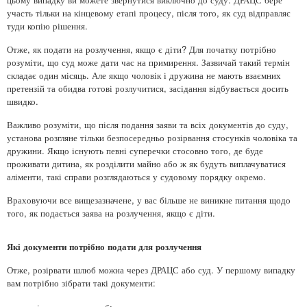
участь тільки на кінцевому етапі процесу, після того, як суд відправляє
туди копію рішення.
Отже, як подати на розлучення, якщо є діти? Для початку потрібно
розуміти, що суд може дати час на примирення. Зазвичай такий термін
складає один місяць. Але якщо чоловік і дружина не мають взаємних
претензій та обидва готові розлучитися, засідання відбувається досить
швидко.
Важливо розуміти, що після подання заяви та всіх документів до суду,
установа розгляне тільки безпосередньо розірвання стосунків чоловіка та
дружини. Якщо існують певні суперечки стосовно того, де буде
проживати дитина, як розділити майно або ж як будуть виплачуватися
аліменти, такі справи розглядаються у судовому порядку окремо.
Враховуючи все вищезазначене, у вас більше не виникне питання щодо
того, як подається заява на розлучення, якщо є діти.
Які документи потрібно подати для розлучення
Отже, розірвати шлюб можна через ДРАЦС або суд. У першому випадку
вам потрібно зібрати такі документи: