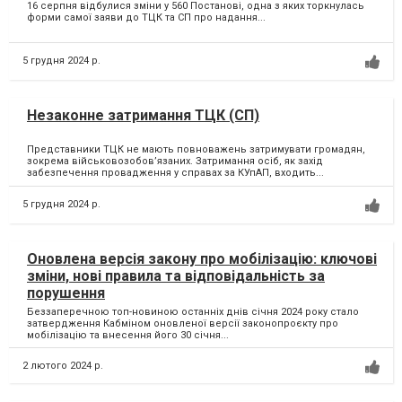
16 серпня відбулися зміни у 560 Постанові, одна з яких торкнулась
форми самої заяви до ТЦК та СП про надання...
5 грудня 2024 р.
Незаконне затримання ТЦК (СП)
Представники ТЦК не мають повноважень затримувати громадян,
зокрема військовозобов’язаних. Затримання осіб, як захід
забезпечення провадження у справах за КУпАП, входить...
5 грудня 2024 р.
Оновлена версія закону про мобілізацію: ключові
зміни, нові правила та відповідальність за
порушення
Беззаперечною топ-новиною останніх днів січня 2024 року стало
затвердження Кабміном оновленої версії законопроєкту про
мобілізацію та внесення його 30 січня...
2 лютого 2024 р.