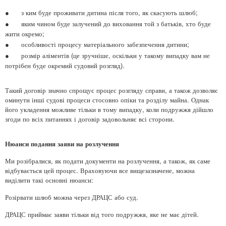
●
з ким буде проживати дитина після того, як скасують шлюб;
●
яким чином буде залучений до виховання той з батьків, хто буде
жити окремо;
●
особливості процесу матеріального забезпечення дитини;
●
розмір аліментів (це зручніше, оскільки у такому випадку вам не
потрібен буде окремий судовий розгляд).
Такий договір значно спрощує процес розгляду справи, а також дозволяє
оминути інші судові процеси стосовно опіки та розділу майна. Однак
його укладення можливе тільки в тому випадку, коли подружжя дійшло
згоди по всіх питаннях і договір задовольняє всі сторони.
Нюанси подання заяви на розлучення
Ми розібралися, як подати документи на розлучення, а також, як саме
відбувається цей процес. Враховуючи все вищезазначене, можна
виділити такі основні нюанси:
Розірвати шлюб можна через ДРАЦС або суд.
ДРАЦС приймає заяви тільки від того подружжя, яке не має дітей.