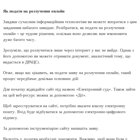
Як подати на розлучення онлайн
Завдяки сучасним інформаційним технологіям ви можете впоратися з цим
завданням набагато швидше. Розібратися, як подати на розлучення
онлайн – це чудове рішення, оскільки воно дозволяє вам зекономити
дуже багато часу.
Зрозуміло, що розлучитися лише через інтернет у вас не вийде. Однак з
його допомогою ви можете отримати документ, аналогічний тому, що
видається в ДРАЦСі.
Отже, якщо вас цікавить, як подати заяву на розлучення онлайн, такий
процес передбачає декілька основних дій:
Для початку відвідайте сайт під назвою «Електронний суд». Також зайти
на цей веб-ресурс можна за допомогою «Дії».
Щоб зареєструватися на сайті, потрібно вказати власну електронну
пошту. Вхід буде відбуватися за допомогою електронно-цифрового
підпису.
За допомогою інструментарію сайту напишіть заяву.
Вкладіть у додатки необхідні документи. Важливо, щоб вони були у